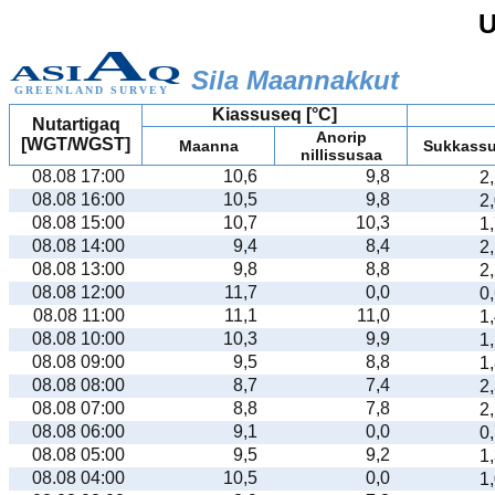
U
A
ASI
Q
Sila Maannakkut
GREENLAND SURVEY
Kiassuseq [°C]
Nutartigaq
Anorip
[WGT/WGST]
Maanna
Sukkass
nillissusaa
08.08 17:00
10,6
9,8
2
08.08 16:00
10,5
9,8
2
08.08 15:00
10,7
10,3
1
08.08 14:00
9,4
8,4
2
08.08 13:00
9,8
8,8
2
08.08 12:00
11,7
0,0
0
08.08 11:00
11,1
11,0
1
08.08 10:00
10,3
9,9
1
08.08 09:00
9,5
8,8
1
08.08 08:00
8,7
7,4
2
08.08 07:00
8,8
7,8
2
08.08 06:00
9,1
0,0
0
08.08 05:00
9,5
9,2
1
08.08 04:00
10,5
0,0
1